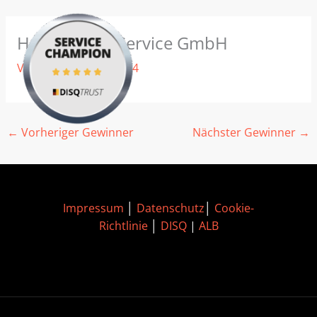
Zum
MAIN
Inhalt
Hanse-Haus Service GmbH
MEN
springen
Von
/
24. Oktober 2024
←
Vorheriger Gewinner
Nächster Gewinner
→
Impressum
│
Datenschutz
│
Cookie-
Richtlinie
│
DISQ
|
ALB