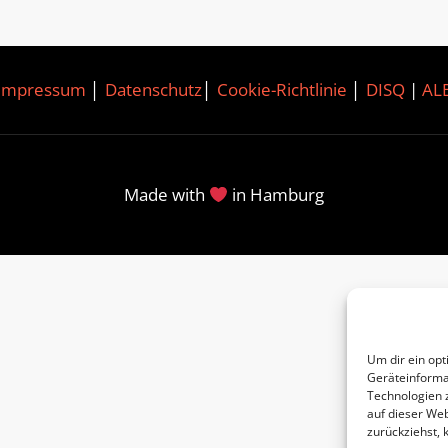
Impressum
│
Datenschutz
│
Cookie-Richtlinie
│
DISQ
|
AL
Made with
in Hamburg
Um dir ein opt
Geräteinforma
Technologien 
auf dieser Web
zurückziehst,