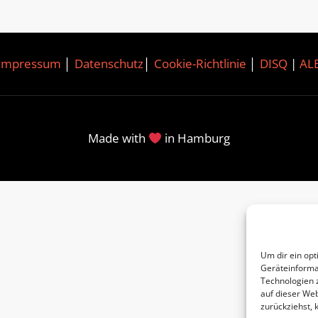
Impressum
│
Datenschutz
│
Cookie-Richtlinie
│
DISQ
|
AL
Made with
in Hamburg
Um dir ein opt
Geräteinforma
Technologien 
auf dieser Web
zurückziehst,