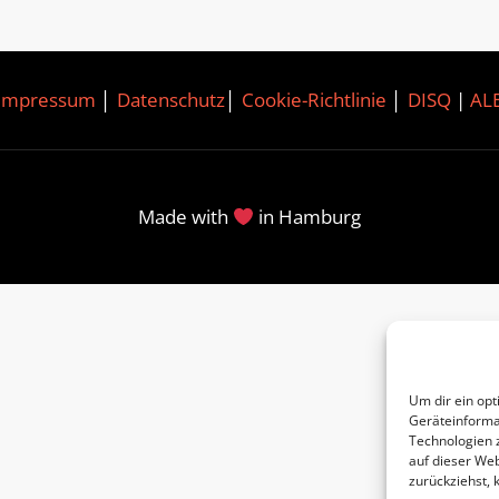
Impressum
│
Datenschutz
│
Cookie-Richtlinie
│
DISQ
|
AL
Made with
in Hamburg
Um dir ein opt
Geräteinforma
Technologien 
auf dieser Web
zurückziehst,