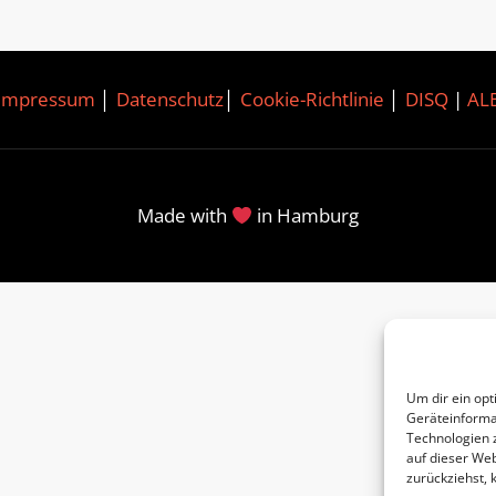
Impressum
│
Datenschutz
│
Cookie-Richtlinie
│
DISQ
|
AL
Made with
in Hamburg
Um dir ein opt
Geräteinforma
Technologien 
auf dieser Web
zurückziehst,