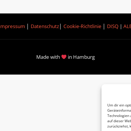
Impressum
│
Datenschutz
│
Cookie-Richtlinie
│
DISQ
|
AL
Made with
in Hamburg
Um dir ein opt
Geräteinforma
Technologien 
auf dieser Web
zurückziehst,