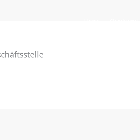
Home
Siegelvortei
chäftsstelle