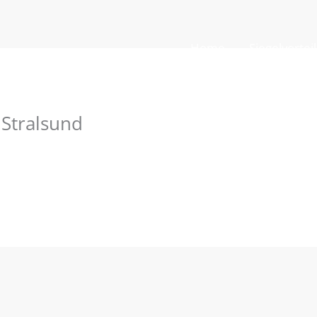
Home
Siegelvortei
Stralsund