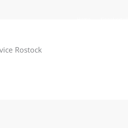
Home
Siegelvortei
vice Rostock