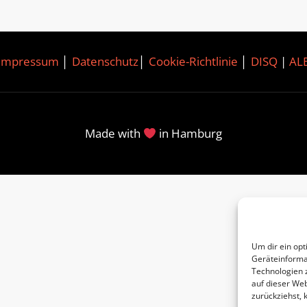
Impressum
│
Datenschutz
│
Cookie-Richtlinie
│
DISQ
|
AL
Made with
in Hamburg
Um dir ein opt
Geräteinforma
Technologien 
auf dieser Web
zurückziehst,