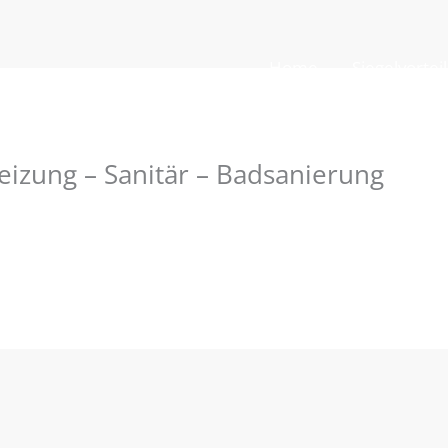
Home
Siegelvortei
izung – Sanitär – Badsanierung