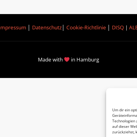
Impressum
│
Datenschutz
│
Cookie-Richtlinie
│
DISQ
|
AL
Made with
in Hamburg
Um dir ein opt
Geräteinforma
Technologien 
auf dieser Web
zurückziehst,