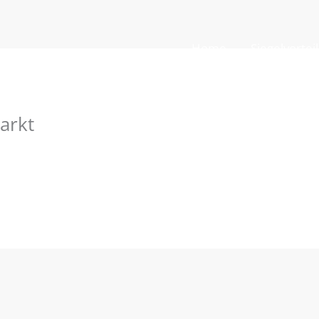
Home
Siegelvortei
arkt