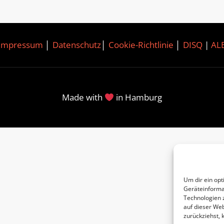
Impressum
│
Datenschutz
│
Cookie-Richtlinie
│
DISQ
|
AL
Made with
in Hamburg
Um dir ein opt
Geräteinforma
Technologien 
auf dieser Web
zurückziehst,