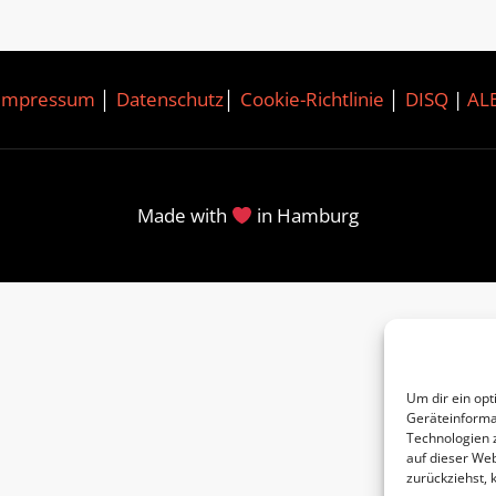
Impressum
│
Datenschutz
│
Cookie-Richtlinie
│
DISQ
|
AL
Made with
in Hamburg
Um dir ein opt
Geräteinforma
Technologien 
auf dieser Web
zurückziehst,