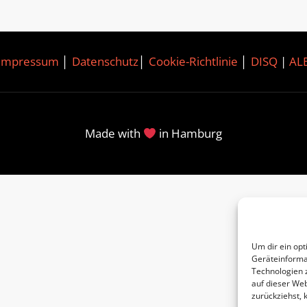
Impressum
│
Datenschutz
│
Cookie-Richtlinie
│
DISQ
|
AL
Made with
in Hamburg
Um dir ein opt
Geräteinforma
Technologien 
auf dieser Web
zurückziehst,