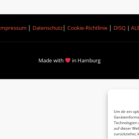
Impressum
│
Datenschutz
│
Cookie-Richtlinie
│
DISQ
|
AL
Made with
in Hamburg
Um dir ein opt
Geräteinforma
Technologien 
auf dieser Web
zurückziehst,