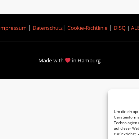
Impressum
│
Datenschutz
│
Cookie-Richtlinie
│
DISQ
|
AL
Made with
in Hamburg
Um dir ein opt
Geräteinforma
Technologien 
auf dieser Web
zurückziehst,