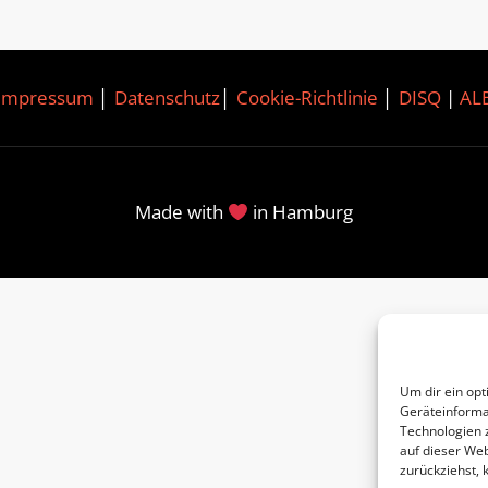
Impressum
│
Datenschutz
│
Cookie-Richtlinie
│
DISQ
|
AL
Made with
in Hamburg
Um dir ein opt
Geräteinforma
Technologien 
auf dieser Web
zurückziehst,