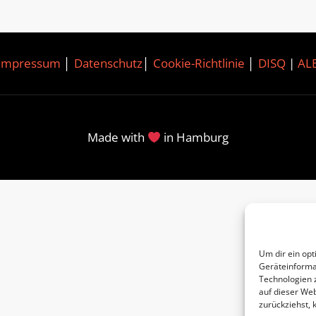
Impressum
│
Datenschutz
│
Cookie-Richtlinie
│
DISQ
|
AL
Made with
in Hamburg
Um dir ein opt
Geräteinforma
Technologien 
auf dieser Web
zurückziehst,