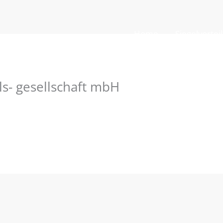
Home
Siegelvortei
s- gesellschaft mbH