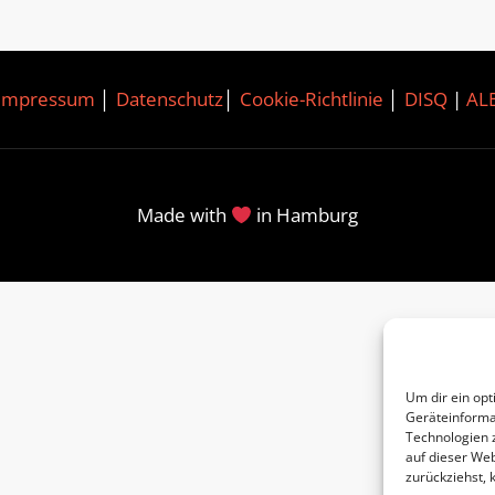
Impressum
│
Datenschutz
│
Cookie-Richtlinie
│
DISQ
|
AL
Made with
in Hamburg
Um dir ein opt
Geräteinforma
Technologien 
auf dieser Web
zurückziehst,