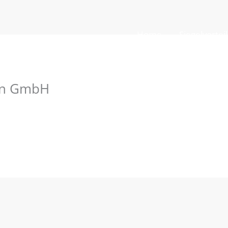
Home
Siegelvortei
en GmbH