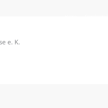
Home
Siegelvortei
e e. K.