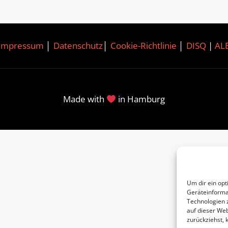
Impressum
│
Datenschutz
│
Cookie-Richtlinie
│
DISQ
|
AL
Made with
in Hamburg
Um dir ein opt
Geräteinforma
Technologien 
auf dieser Web
zurückziehst,