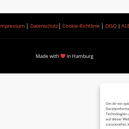
Impressum
│
Datenschutz
│
Cookie-Richtlinie
│
DISQ
|
AL
Made with
in Hamburg
Um dir ein opt
Geräteinforma
Technologien 
auf dieser Web
zurückziehst,