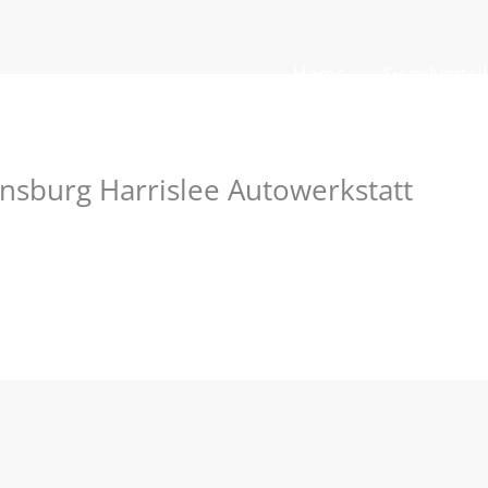
Home
Siegelvortei
ensburg Harrislee Autowerkstatt