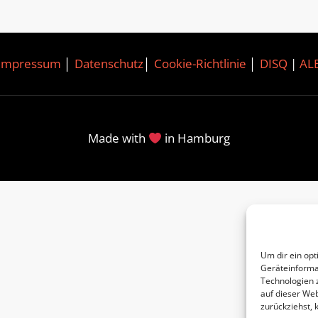
Impressum
│
Datenschutz
│
Cookie-Richtlinie
│
DISQ
|
AL
Made with
in Hamburg
Um dir ein opt
Geräteinforma
Technologien 
auf dieser Web
zurückziehst,