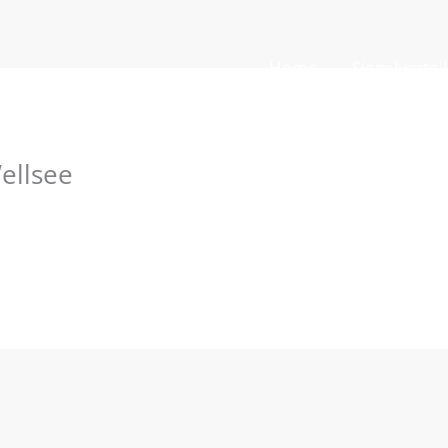
Home
Siegelvortei
ellsee