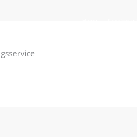
Home
Siegelvortei
gsservice