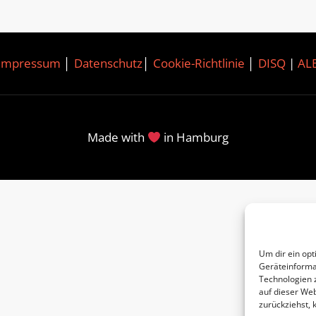
Impressum
│
Datenschutz
│
Cookie-Richtlinie
│
DISQ
|
AL
Made with
in Hamburg
Um dir ein opt
Geräteinforma
Technologien 
auf dieser Web
zurückziehst,