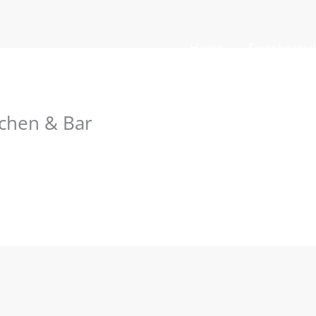
Home
Siegelvortei
tchen & Bar